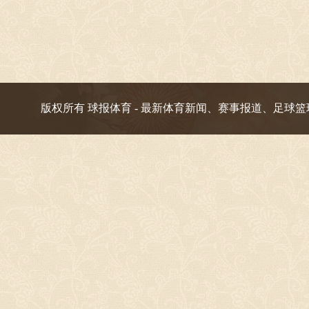
版权所有 球报体育 - 最新体育新闻、赛事报道、足球篮球资