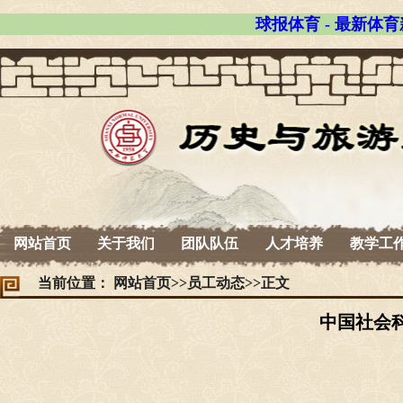
球报体育 - 最新
网站首页
关于我们
团队队伍
人才培养
教学工
当前位置：
网站首页
>>
员工动态
>>
正文
中国社会